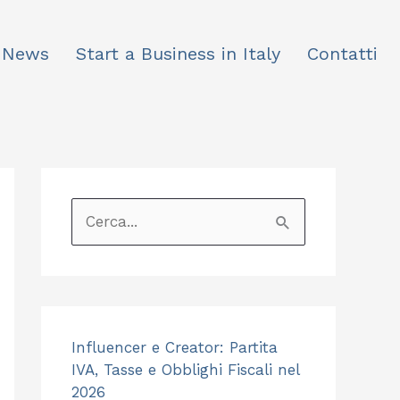
News
Start a Business in Italy
Contatti
C
e
r
c
Influencer e Creator: Partita
a
IVA, Tasse e Obblighi Fiscali nel
:
2026