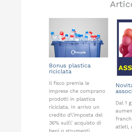
Artic
Bonus plastica
riciclata
Il fisco premia le
Novita
assoc
imprese che comprano
prodotti in plastica
Dal 1 g
riciclata. In arrivo un
aument
credito d\’imposta del
franchi
36% sull\’ acquisto di
atleti,
beni o strumenti