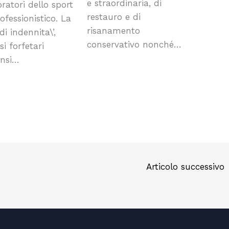
e straordinaria, di
ratori dello sport
restauro e di
ofessionistico. La
risanamento
i indennita\’,
conservativo nonché…
i forfetari
nsi…
Articolo successivo