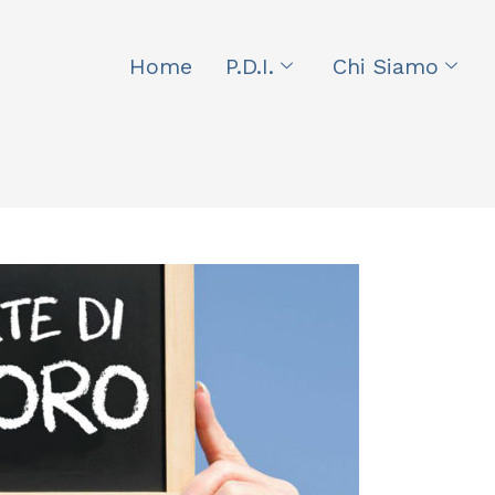
Home
P.D.I.
Chi Siamo