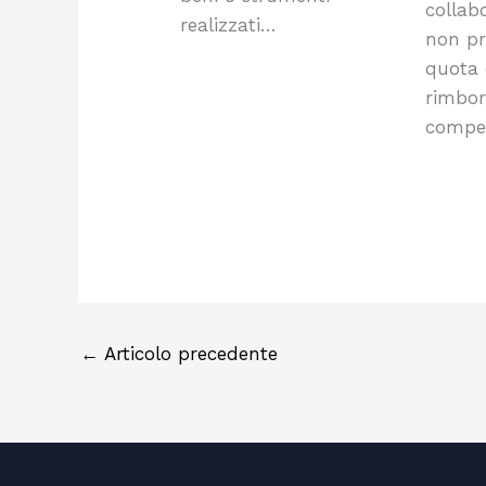
collabo
realizzati…
non pr
quota d
rimbors
compe
←
Articolo precedente